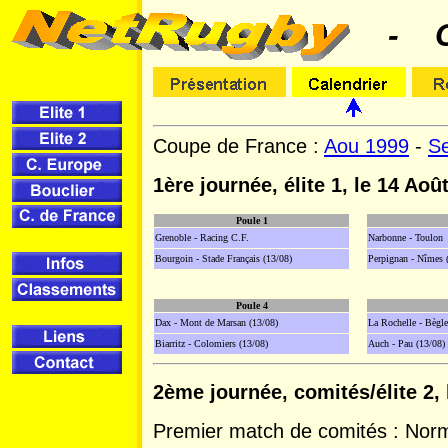
- Co
Coupe de France :
Aou 1999
-
S
1ère journée, élite 1, le 14 Août
Poule 1
Grenoble - Racing C.F.
Narbonne - Toulon
Bourgoin - Stade Français (13/08)
Perpignan - Nîmes 
Poule 4
Dax - Mont de Marsan (13/08)
La Rochelle - Bègle
Biarritz - Colomiers (13/08)
Auch - Pau (13/08)
2ème journée, comités/élite 2, 
Premier match de comités : Nor