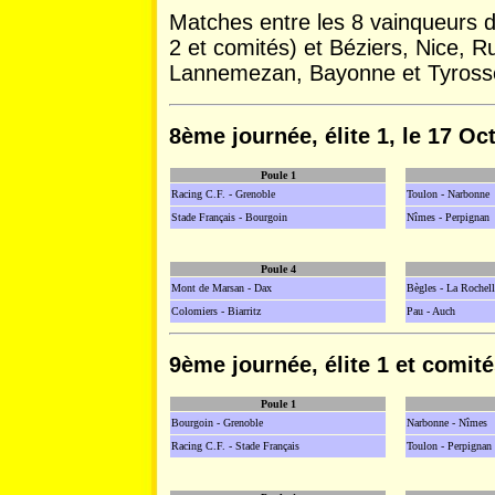
Matches entre les 8 vainqueurs de
2 et comités) et Béziers, Nice, Ru
Lannemezan, Bayonne et Tyross
8ème journée, élite 1, le 17 Oc
Poule 1
Racing C.F. - Grenoble
Toulon - Narbonne
Stade Français - Bourgoin
Nîmes - Perpignan
Poule 4
Mont de Marsan - Dax
Bègles - La Rochell
Colomiers - Biarritz
Pau - Auch
9ème journée, élite 1 et comités
Poule 1
Bourgoin - Grenoble
Narbonne - Nîmes
Racing C.F. - Stade Français
Toulon - Perpignan