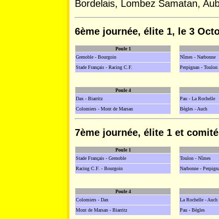
Bordelais, Lombez Samatan, Aub
6ème journée, élite 1, le 3 Octo
Poule 1
Grenoble - Bourgoin
Nîmes - Narbonne
Stade Français - Racing C.F.
Perpignan - Toulon
Poule 4
Dax - Biarritz
Pau - La Rochelle
Colomiers - Mont de Marsan
Bègles - Auch
7ème journée, élite 1 et comités
Poule 1
Stade Français - Grenoble
Toulon - Nîmes
Racing C.F. - Bourgoin
Narbonne - Perpign
Poule 4
Colomiers - Dax
La Rochelle - Auch
Mont de Marsan - Biarritz
Pau - Bègles