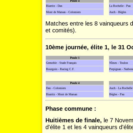
Poule 4
Biarritz - Dax
La Rochelle - Pau
Mont de Marsan - Colomiers
Auch - Bègles
Matches entre les 8 vainqueurs de
et comités).
10ème journée, élite 1, le 31 O
Poule 1
Grenoble - Stade Français
Nîmes - Toulon
Bourgoin - Racing C.F.
Perpignan - Narbon
Poule 4
Dax - Colomiers
Auch - La Rochelle
Biarritz - Mont de Marsan
Bègles - Pau
Phase commune :
Huitièmes de finale,
le 7 Novem
d'élite 1 et les 4 vainqueurs d'él