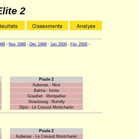
ite 2
999
-
Nov 1999
-
Déc 1999
-
Jan 2000
-
Fév 2000
-
Poule 2
Aubenas - Nice
Balma - Istres
Graulhet - Montpellier
Strasbourg - Rumilly
Dijon - Le Creusot Montchanin
Poule 2
Aubenas - Le Creusot Montchanin